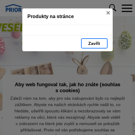
×
Produkty na stránce
Zavřít
Aby web fungoval tak, jak ho znáte (souhlas
s cookies)
Záleží nám na tom, aby pro vás nakupování bylo co nejlepší
zážitkem. Abyste na našich stránkách rychle našli to, co
hledáte, ušetřili spoustu klikání a nezobrazovaly se vám
reklamy na věci, které vás nezajímají. Abyste web viděli
v zobrazení na které jste zvyklí a nemuseli se pokaždé
přihlašovat. Proto od vás potřebujeme souhlas se