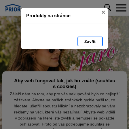
×
Produkty na stránce
Zavřít
Aby web fungoval tak, jak ho znáte (souhlas
s cookies)
Záleží nám na tom, aby pro vás nakupování bylo co nejlepší
zážitkem. Abyste na našich stránkách rychle našli to, co
hledáte, ušetřili spoustu klikání a nezobrazovaly se vám
reklamy na věci, které vás nezajímají. Abyste web viděli
v zobrazení na které jste zvyklí a nemuseli se pokaždé
přihlašovat. Proto od vás potřebujeme souhlas se