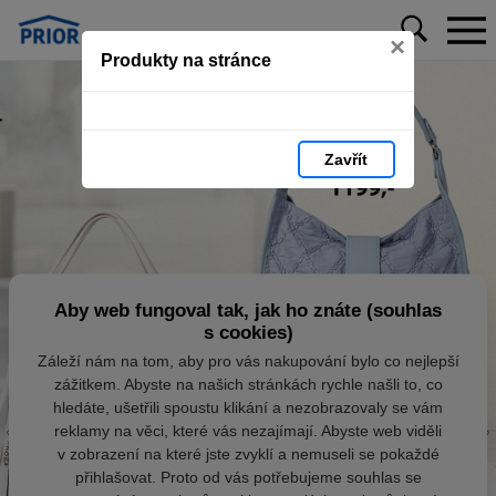
×
Produkty na stránce
Zavřít
Aby web fungoval tak, jak ho znáte (souhlas
s cookies)
Záleží nám na tom, aby pro vás nakupování bylo co nejlepší
zážitkem. Abyste na našich stránkách rychle našli to, co
hledáte, ušetřili spoustu klikání a nezobrazovaly se vám
reklamy na věci, které vás nezajímají. Abyste web viděli
v zobrazení na které jste zvyklí a nemuseli se pokaždé
přihlašovat. Proto od vás potřebujeme souhlas se