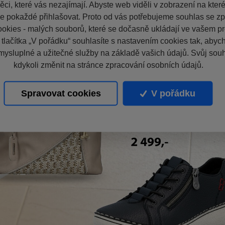
ci, které vás nezajímají. Abyste web viděli v zobrazení na které 
e pokaždé přihlašovat. Proto od vás potřebujeme souhlas se z
okies - malých souborů, které se dočasně ukládají ve vašem pro
 tlačítka „V pořádku“ souhlasíte s nastavením cookies tak, aby
mysluplné a užitečné služby na základě vašich údajů. Svůj sou
kdykoli změnit na stránce zpracování osobních údajů.
Spravovat cookies
V pořádku