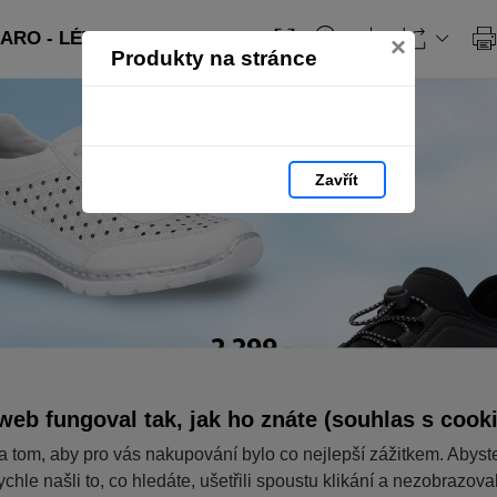
RO - LÉTO: strana 10
×
Produkty na stránce
Zavřít
web fungoval tak, jak ho znáte (souhlas s cook
a tom, aby pro vás nakupování bylo co nejlepší zážitkem. Abyst
ychle našli to, co hledáte, ušetřili spoustu klikání a nezobrazov