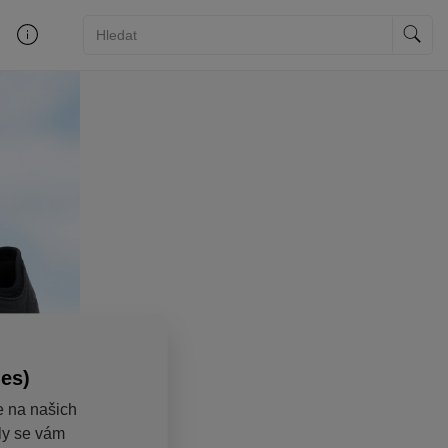
ies)
e na našich
aly se vám