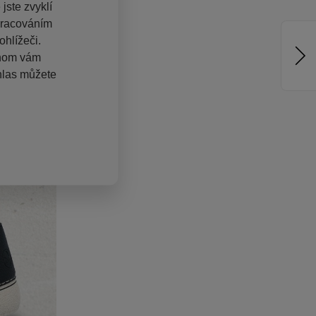
jste zvyklí
pracováním
hlížeči.
chom vám
hlas můžete