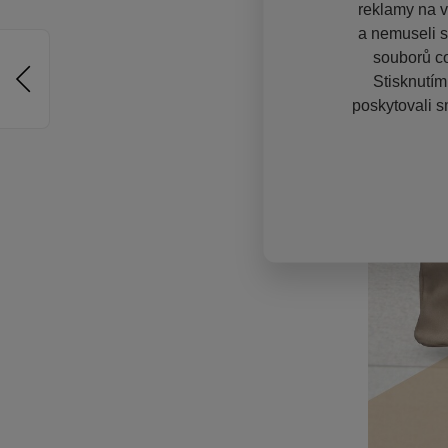
reklamy na vě
a nemuseli s
souborů co
Stisknutím
poskytovali s