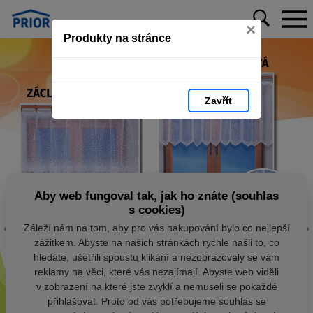
×
Produkty na stránce
Zavřít
Aby web fungoval tak, jak ho znáte (souhlas
s cookies)
Záleží nám na tom, aby pro vás nakupování bylo co nejlepší
zážitkem. Abyste na našich stránkách rychle našli to, co
hledáte, ušetřili spoustu klikání a nezobrazovaly se vám
reklamy na věci, které vás nezajímají. Abyste web viděli
v zobrazení na které jste zvyklí a nemuseli se pokaždé
přihlašovat. Proto od vás potřebujeme souhlas se